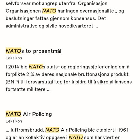
selvforsvar mot angrep utenfra. Organisasjon
Organisasjonen
NATO
har ingen overnasjonalitet, og
beslutninger fattes gjennom konsensus. Det
administrative og sivile hovedkvarteret …
NATO
s to-prosentmål
Leksikon
I 2014 ble
NATO
s stats- og regjeringssjefer enige om å
forplikte 2 % av deres nasjonale bruttonasjonalprodukt
(BNP) til forsvarsutgifter, for å bidra til å sikre alliansens
fortsatte militære …
NATO
Air Policing
Leksikon
… luftromsbrudd.
NATO
Air Policing ble etablert i 1961
og er en kollektiv oppgave i
NATO
som har vært en