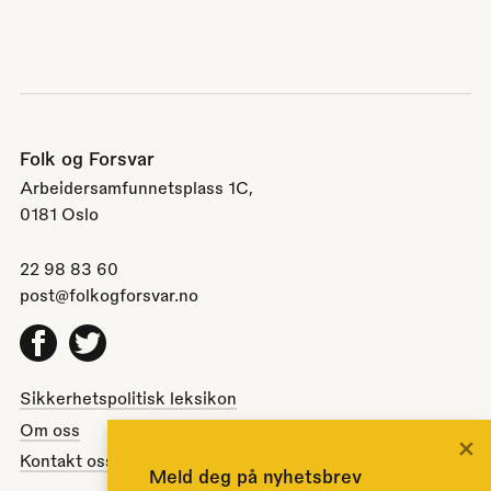
Folk og Forsvar
Arbeidersamfunnetsplass 1C,
0181 Oslo
22 98 83 60
post@folkogforsvar.no
Facebook
Twitter
Sikkerhetspolitisk leksikon
Om oss
×
Kontakt oss
Meld deg på nyhetsbrev