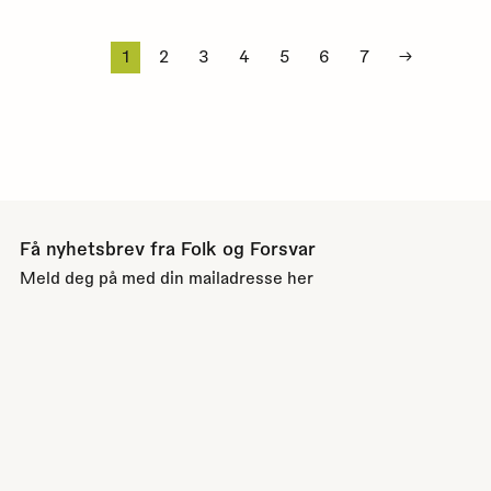
1
2
3
4
5
6
7
→
Få nyhetsbrev fra Folk og Forsvar
Meld deg på med din mailadresse her