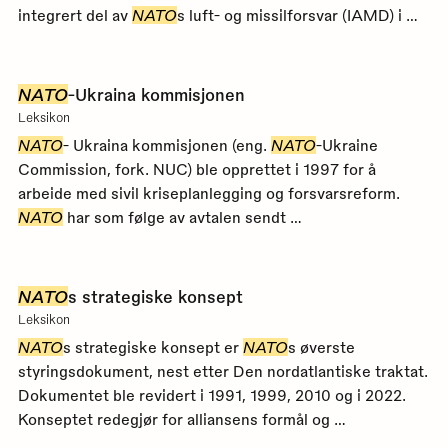
integrert del av
NATO
s luft- og missilforsvar (IAMD) i …
NATO
-Ukraina kommisjonen
Leksikon
NATO
- Ukraina kommisjonen (eng.
NATO
-Ukraine
Commission, fork. NUC) ble opprettet i 1997 for å
arbeide med sivil kriseplanlegging og forsvarsreform.
NATO
har som følge av avtalen sendt …
NATO
s strategiske konsept
Leksikon
NATO
s strategiske konsept er
NATO
s øverste
styringsdokument, nest etter Den nordatlantiske traktat.
Dokumentet ble revidert i 1991, 1999, 2010 og i 2022.
Konseptet redegjør for alliansens formål og …