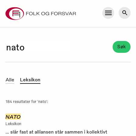
Skip
to
Meny
Søk
content
Søkeresultater
Søk
Alle
Leksikon
184 resultater for 'nato':
NATO
Leksikon
… slår fast at alliansen står sammen i kollektivt