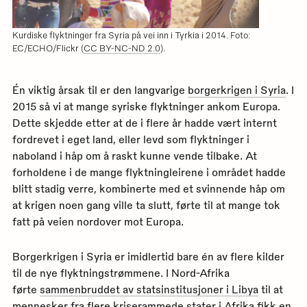
Kurdiske flyktninger fra Syria på vei inn i Tyrkia i 2014. Foto:
EC/ECHO/Flickr (
CC BY-NC-ND 2.0
).
Én viktig årsak til er den langvarige
borgerkrigen i Syria
. I
2015 så vi at mange syriske flyktninger ankom Europa.
Dette skjedde etter at de i flere år hadde vært internt
fordrevet i eget land, eller levd som flyktninger i
naboland i håp om å raskt kunne vende tilbake. At
forholdene i de mange flyktningleirene i området hadde
blitt stadig verre, kombinerte med et svinnende håp om
at krigen noen gang ville ta slutt, førte til at mange tok
fatt på veien nordover mot Europa.
Borgerkrigen i Syria er imidlertid bare én av flere kilder
til de nye flyktningstrømmene. I Nord-Afrika
førte
sammenbruddet av statsinstitusjoner i Libya
til at
mennesker fra flere kriserammede stater i Afrika fikk en