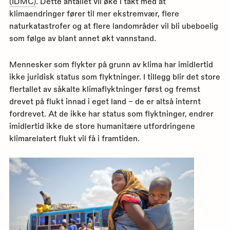
(IDMC)
. Dette antallet vil øke i takt med at
klimaendringer fører til mer ekstremvær, flere
naturkatastrofer og at flere landområder vil bli ubeboelig
som følge av blant annet økt vannstand.
Mennesker som flykter på grunn av klima har imidlertid
ikke juridisk status som flyktninger. I tillegg blir det store
flertallet av såkalte klimaflyktninger først og fremst
drevet på flukt innad i eget land – de er altså internt
fordrevet. At de ikke har status som flyktninger, endrer
imidlertid ikke de store humanitære utfordringene
klimarelatert flukt vil få i framtiden.