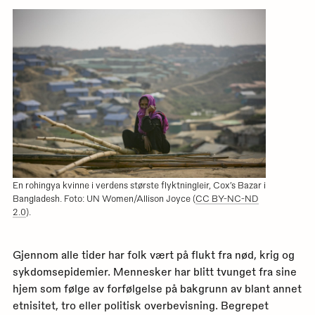
for
denn
siden
En rohingya kvinne i verdens største flyktningleir, Cox’s Bazar i
Bangladesh. Foto: UN Women/Allison Joyce (
CC BY-NC-ND
2.0
).
Gjennom alle tider har folk vært på flukt fra nød, krig og
sykdomsepidemier. Mennesker har blitt tvunget fra sine
hjem som følge av forfølgelse på bakgrunn av blant annet
etnisitet, tro eller politisk overbevisning. Begrepet