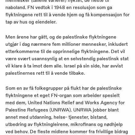
naboland. FN vedtok i 1948 en resolusjon som ga
flyktningene rett til å vende hjem og få kompensasjon for
tap av hus og eiendeler.
Men årene har gått, og de palestinske flyktningene
utgjør i dag nærmere fem millioner mennesker, inkludert
etterkommerne til de opprinnelige flyktningene. Det vil
være svært usannsynlig at en selvstendig palestinsk stat
vil klare å ta imot dem alle. Israel på sin side, har avvist
palestinernes rett til å vende tilbake.
Som en av få folkegrupper på flukt har de palestinske
flyktningene et eget FN-organ som arbeider spesielt
med dem, United Nations Relief and Works Agency for
Palestine Refugees (UNRWA). UNRWA jobber blant
annet med utdanning, helse- tjenester, bistand,
utbedring av flyktningleirene, mikrofinans og nødhjelp
ved behov. De fleste midlene kommer fra frivillige bidrag