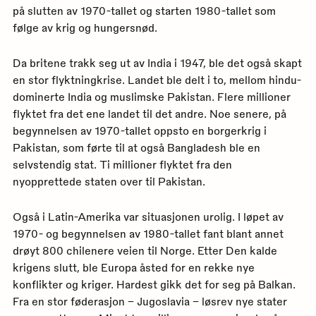
på slutten av 1970-tallet og starten 1980-tallet som
følge av krig og hungersnød.
Da britene trakk seg ut av India i 1947, ble det også skapt
en stor flyktningkrise. Landet ble delt i to, mellom hindu-
dominerte India og muslimske Pakistan. Flere millioner
flyktet fra det ene landet til det andre. Noe senere, på
begynnelsen av 1970-tallet oppsto en borgerkrig i
Pakistan, som førte til at også Bangladesh ble en
selvstendig stat. Ti millioner flyktet fra den
nyopprettede staten over til Pakistan.
Også i Latin-Amerika var situasjonen urolig. I løpet av
1970- og begynnelsen av 1980-tallet fant blant annet
drøyt 800 chilenere veien til Norge. Etter Den kalde
krigens slutt, ble Europa åsted for en rekke nye
konflikter og kriger. Hardest gikk det for seg på Balkan.
Fra en stor føderasjon – Jugoslavia – løsrev nye stater