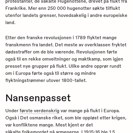
protestanter, de såkalte Hugenottene, drevet på flukt fra
Frankrike. Mer enn 250 000 hugenotter søkte tilflukt
utenfor landets grenser, hovedsakelig i andre europeiske
land.
Etter den franske revolusjonen i 1789 flyktet mange
franskmenn fra landet. Det meste av overklassen fryktet
dødsstraffer om de ble værende. Revolusjonen førte
også til en rekke omveltninger og maktkamp, som igjen
presset nye grupper på flukt. Ulike andre opprør rundt
om i Europa førte også til større og mindre
flyktningstrømmer utover 1800-tallet.
Nansenpasset
Under
første verdenskrig
var mange på flukt i Europa.
Også i Det osmanske riket, som ble oppløst etter krigen,
var konfliktene mange. Mest kjent er det
såkalte
folkemordet
på armenerne. I 1915-16 ble 1,5