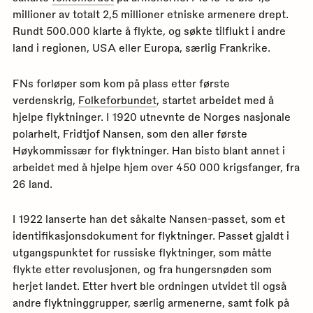
millioner av totalt 2,5 millioner etniske armenere drept.
Rundt 500.000 klarte å flykte, og søkte tilflukt i andre
land i regionen, USA eller Europa, særlig Frankrike.
FNs forløper som kom på plass etter første
verdenskrig,
Folkeforbundet
, startet arbeidet med å
hjelpe flyktninger. I 1920 utnevnte de Norges nasjonale
polarhelt, Fridtjof Nansen, som den aller første
Høykommissær for flyktninger. Han bisto blant annet i
arbeidet med å hjelpe hjem over 450 000 krigsfanger, fra
26 land.
I 1922 lanserte han det såkalte Nansen-passet, som et
identifikasjonsdokument for flyktninger. Passet gjaldt i
utgangspunktet for russiske flyktninger, som måtte
flykte etter revolusjonen, og fra hungersnøden som
herjet landet. Etter hvert ble ordningen utvidet til også
andre flyktninggrupper, særlig armenerne, samt folk på