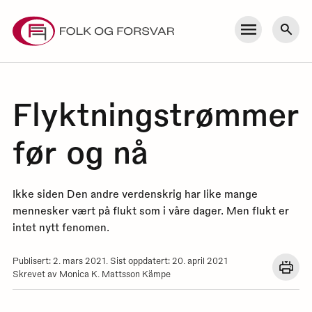
Skip
to
Meny
Søk
content
Flyktningstrømmer
før og nå
Ikke siden Den andre verdenskrig har like mange
mennesker vært på flukt som i våre dager. Men flukt er
intet nytt fenomen.
Publisert: 2. mars 2021. Sist oppdatert: 20. april 2021
Åpn
Skrevet av Monica K. Mattsson Kämpe
en
dial
med
utskr