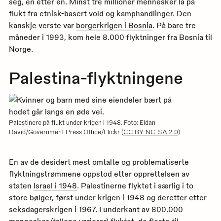
seg, en etter en. Minst tre millioner mennesker la på
flukt fra etnisk-basert vold og kamphandlinger. Den
kanskje verste var
borgerkrigen i Bosnia
. På bare tre
måneder i 1993, kom hele 8.000 flyktninger fra Bosnia til
Norge.
Palestina-flyktningene
Palestinere på flukt under krigen i 1948. Foto: Eldan
David/Government Press Office/Flickr (
CC BY-NC-SA 2.0
).
En av de desidert mest omtalte og problematiserte
flyktningstrømmene oppstod etter opprettelsen av
staten
Israel i 1948
. Palestinerne flyktet i særlig i to
store bølger, først under krigen i 1948 og deretter etter
seksdagerskrigen i 1967. I underkant av 800.000
mennesker (tallene varierer) flyktet, de fleste til