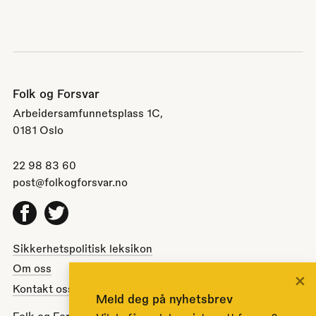
Folk og Forsvar
Arbeidersamfunnetsplass 1C,
0181 Oslo
22 98 83 60
post@folkogforsvar.no
Facebook
Twitter
Sikkerhetspolitisk leksikon
Om oss
×
Kontakt oss
Meld deg på nyhetsbrev
Folk og Forsvar er en partipolitisk nøytral