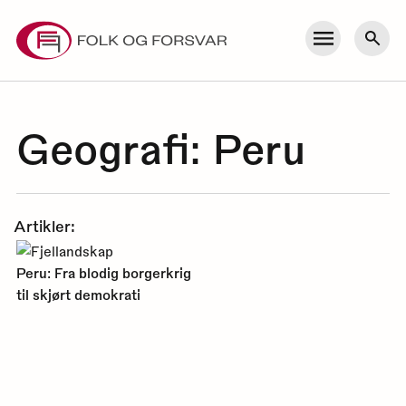
Skip
to
Meny
Søk
content
Geografi:
Peru
Artikler:
Peru: Fra blodig borgerkrig
til skjørt demokrati