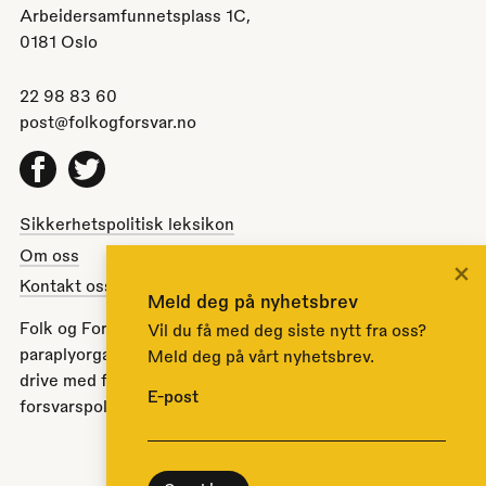
Arbeidersamfunnetsplass 1C,
0181 Oslo
22 98 83 60
post@folkogforsvar.no
Facebook
Twitter
Sikkerhetspolitisk leksikon
Om oss
×
Kontakt oss
Meld deg på nyhetsbrev
Folk og Forsvar er en partipolitisk nøytral
Vil du få med deg siste nytt fra oss?
paraplyorganisasjon opprettet av Stortinget i 1951 for å
Meld deg på vårt nyhetsbrev.
drive med folkeopplysning om norsk sikkerhets- og
E-post
forsvarspolitikk.
Til toppen