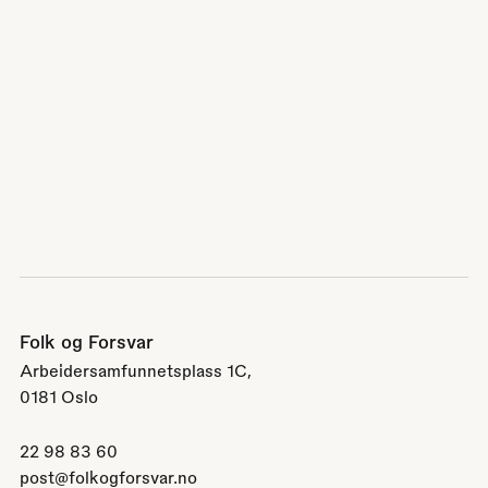
Folk og Forsvar
Arbeidersamfunnetsplass 1C,
0181 Oslo
22 98 83 60
post@folkogforsvar.no