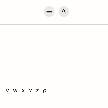
Meny
Søk
U
V
W
X
Y
Z
Ø