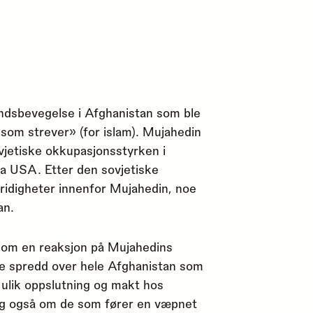
andsbevegelse i Afghanistan som ble
 som strever» (for islam). Mujahedin
vjetiske okkupasjonsstyrken i
a USA. Etter den sovjetiske
tridigheter innenfor Mujahedin, noe
an.
 som en reaksjon på Mujahedins
re spredd over hele Afghanistan som
d ulik oppslutning og makt hos
ag også om de som fører en væpnet