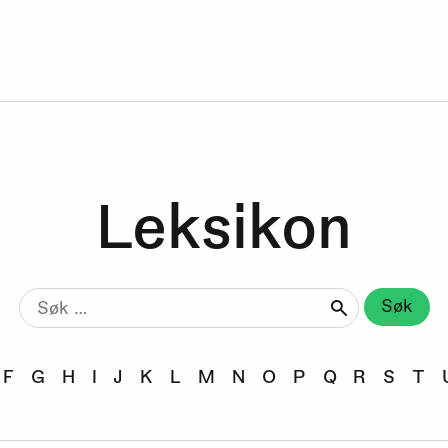
Leksikon
Søk
etter:
F
G
H
I
J
K
L
M
N
O
P
Q
R
S
T