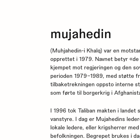
mujahedin
(Muhjahedin-i Khalq) var en motst
opprettet i 1979. Navnet betyr «de
kjempet mot regjeringen og den so
perioden 1979–1989, med støtte fr
tilbaketrekningen oppsto interne s
som førte til borgerkrig i Afghanist
I 1996 tok Taliban makten i landet
vanstyre. I dag er Mujahedins lede
lokale ledere, eller krigsherrer me
befolkningen. Begrepet brukes i d