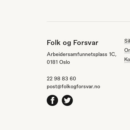
Si
Folk og Forsvar
O
Arbeidersamfunnetsplass 1C,
Ko
0181 Oslo
22 98 83 60
post@folkogforsvar.no
Facebook
Twitter