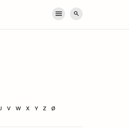
Meny
Søk
U
V
W
X
Y
Z
Ø