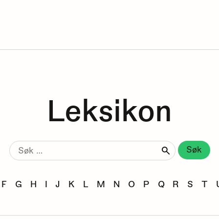
Leksikon
Søk
etter:
F
G
H
I
J
K
L
M
N
O
P
Q
R
S
T