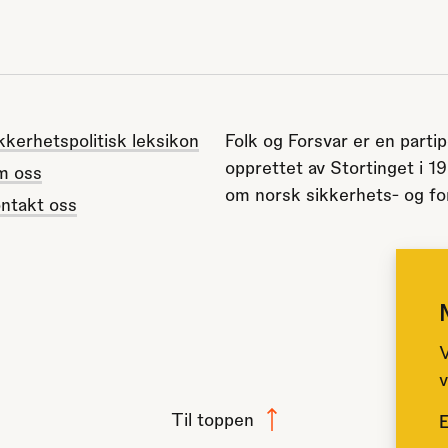
kkerhetspolitisk leksikon
Folk og Forsvar er en partip
opprettet av Stortinget i 1
m oss
om norsk sikkerhets- og for
ntakt oss
V
v
Til toppen
E