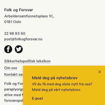
Folk og Forsvar
Arbeidersamfunnetsplass 1C,
0181 Oslo
22 98 83 60
post@folkogforsvar.no
Facebook
Twitter
Sikkerhetspolitisk leksikon
Om oss
×
Kontakt oss
Meld deg på nyhetsbrev
Folk og Forsvar er en partipolitisk nøytral
Vil du få med deg siste nytt fra oss?
paraplyorganisasjon opprettet av Stortinget i 1951 for å
Meld deg på vårt nyhetsbrev.
drive med folkeopplysning om norsk sikkerhets- og
E-post
forsvarspolitikk.