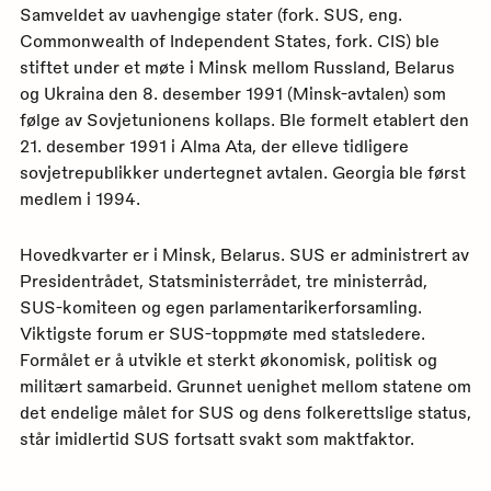
Samveldet av uavhengige stater (fork. SUS, eng.
Commonwealth of Independent States, fork. CIS) ble
stiftet under et møte i Minsk mellom Russland, Belarus
og Ukraina den 8. desember 1991 (Minsk-avtalen) som
følge av Sovjetunionens kollaps. Ble formelt etablert den
21. desember 1991 i Alma Ata, der elleve tidligere
sovjetrepublikker undertegnet avtalen. Georgia ble først
medlem i 1994.
Hovedkvarter er i Minsk, Belarus. SUS er administrert av
Presidentrådet, Statsministerrådet, tre ministerråd,
SUS-komiteen og egen parlamentarikerforsamling.
Viktigste forum er SUS-toppmøte med statsledere.
Formålet er å utvikle et sterkt økonomisk, politisk og
militært samarbeid. Grunnet uenighet mellom statene om
det endelige målet for SUS og dens folkerettslige status,
står imidlertid SUS fortsatt svakt som maktfaktor.