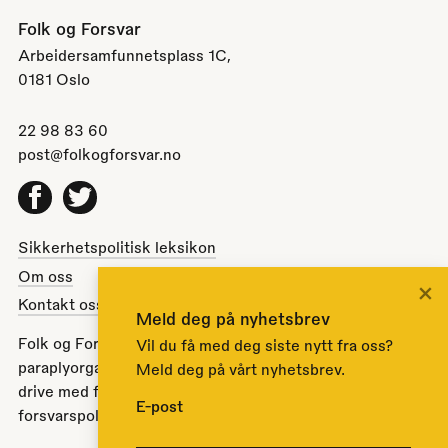
Folk og Forsvar
Arbeidersamfunnetsplass 1C,
0181 Oslo
22 98 83 60
post@folkogforsvar.no
Facebook
Twitter
Sikkerhetspolitisk leksikon
Om oss
×
Kontakt oss
Meld deg på nyhetsbrev
Folk og Forsvar er en partipolitisk nøytral
Vil du få med deg siste nytt fra oss?
paraplyorganisasjon opprettet av Stortinget i 1951 for å
Meld deg på vårt nyhetsbrev.
drive med folkeopplysning om norsk sikkerhets- og
E-post
forsvarspolitikk.