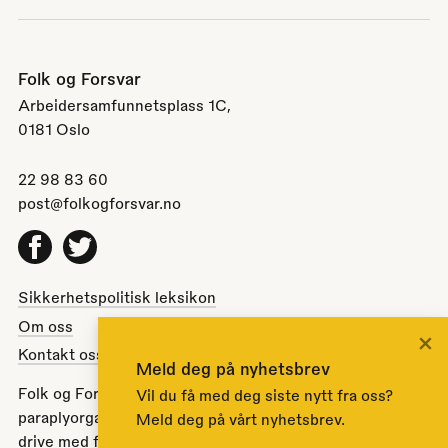
Folk og Forsvar
Arbeidersamfunnetsplass 1C,
0181 Oslo
22 98 83 60
post@folkogforsvar.no
Facebook
Twitter
Sikkerhetspolitisk leksikon
Om oss
×
Kontakt oss
Meld deg på nyhetsbrev
Folk og Forsvar er en partipolitisk nøytral
Vil du få med deg siste nytt fra oss?
paraplyorganisasjon opprettet av Stortinget i 1951 for å
Meld deg på vårt nyhetsbrev.
drive med folkeopplysning om norsk sikkerhets- og