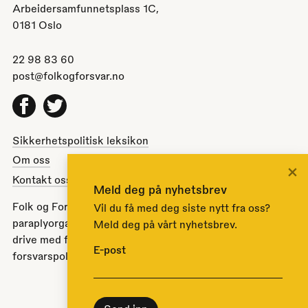
Arbeidersamfunnetsplass 1C,
0181 Oslo
22 98 83 60
post@folkogforsvar.no
Facebook
Twitter
Sikkerhetspolitisk leksikon
Om oss
×
Kontakt oss
Meld deg på nyhetsbrev
Folk og Forsvar er en partipolitisk nøytral
Vil du få med deg siste nytt fra oss?
paraplyorganisasjon opprettet av Stortinget i 1951 for å
Meld deg på vårt nyhetsbrev.
drive med folkeopplysning om norsk sikkerhets- og
E-post
forsvarspolitikk.
Til toppen