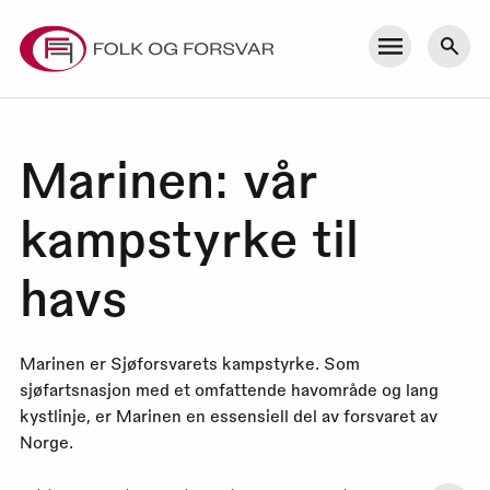
Skip
to
Meny
Søk
content
Marinen: vår
kampstyrke til
havs
Marinen er Sjøforsvarets kampstyrke. Som
sjøfartsnasjon med et omfattende havområde og lang
kystlinje, er Marinen en essensiell del av forsvaret av
Norge.