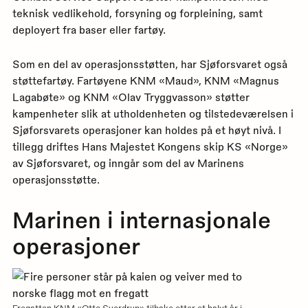
teknisk vedlikehold, forsyning og forpleining, samt
deployert fra baser eller fartøy.
Som en del av operasjonsstøtten, har Sjøforsvaret også
støttefartøy. Fartøyene KNM «Maud», KNM «Magnus
Lagabøte» og KNM «Olav Tryggvasson» støtter
kampenheter slik at utholdenheten og tilstedeværelsen i
Sjøforsvarets operasjoner kan holdes på et høyt nivå. I
tillegg driftes Hans Majestet Kongens skip KS «Norge»
av Sjøforsvaret, og inngår som del av Marinens
operasjonsstøtte.
Marinen i internasjonale
operasjoner
Fregatten KNM «Otto Sverdrup» tilbake etter et halvt år i