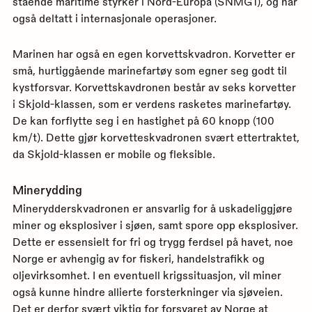
stående maritime styrker i Nord-Europa (SNMG1), og har
også deltatt i internasjonale operasjoner.
Marinen har også en egen korvettskvadron. Korvetter er
små, hurtiggående marinefartøy som egner seg godt til
kystforsvar. Korvettskavdronen består av seks korvetter
i Skjold-klassen, som er verdens rasketes marinefartøy.
De kan forflytte seg i en hastighet på 60 knopp (100
km/t). Dette gjør korvetteskvadronen svært ettertraktet,
da Skjold-klassen er mobile og fleksible.
Minerydding
Minerydderskvadronen er ansvarlig for å uskadeliggjøre
miner og eksplosiver i sjøen, samt spore opp eksplosiver.
Dette er essensielt for fri og trygg ferdsel på havet, noe
Norge er avhengig av for fiskeri, handelstrafikk og
oljevirksomhet. I en eventuell krigssituasjon, vil miner
også kunne hindre allierte forsterkninger via sjøveien.
Det er derfor svært viktig for forsvaret av Norge at