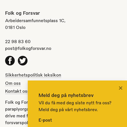
Folk og Forsvar
Arbeidersamfunnetsplass 1C,
0181 Oslo
22 98 83 60
post@folkogforsvar.no
Facebook
Twitter
Sikkerhetspolitisk leksikon
Om oss
×
Kontakt oss
Meld deg på nyhetsbrev
Folk og Forsvar er en partipolitisk nøytral
Vil du få med deg siste nytt fra oss?
paraplyorganisasjon opprettet av Stortinget i 1951 for å
Meld deg på vårt nyhetsbrev.
drive med folkeopplysning om norsk sikkerhets- og
E-post
forsvarspolitikk.