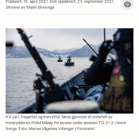
Publisert: 15. april 2021. Sist oppdatert: 23. september 2021
Åpn
Skrevet av Malini Breivega
en
dial
med
utskr
for
denn
siden
KV Jarl, fregatter og korvetter føres gjennom et minefelt av
minerydderen KNM Måløy for øvelse under øvelsen TG 21-2 i Nord-
Norge. Foto: Marius Vågenes Villanger / Forsvaret.