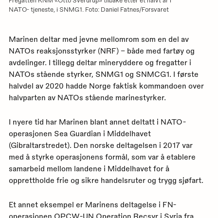
NATO- tjeneste, i SNMG1. Foto: Daniel Fatnes/Forsvaret
Marinen deltar med jevne mellomrom som en del av
NATOs reaksjonsstyrker (NRF) – både med fartøy og
avdelinger. I tillegg deltar mineryddere og fregatter i
NATOs stående styrker, SNMG1 og SNMCG1. I første
halvdel av 2020 hadde Norge faktisk kommandoen over
halvparten av NATOs stående marinestyrker.
I nyere tid har Marinen blant annet deltatt i NATO-
operasjonen Sea Guardian i Middelhavet
(Gibraltarstredet). Den norske deltagelsen i 2017 var
med å styrke operasjonens formål, som var å etablere
samarbeid mellom landene i Middelhavet for å
opprettholde frie og sikre handelsruter og trygg sjøfart.
Et annet eksempel er Marinens deltagelse i FN-
operasjonen OPCW-UN Operation Recsyr i Syria fra