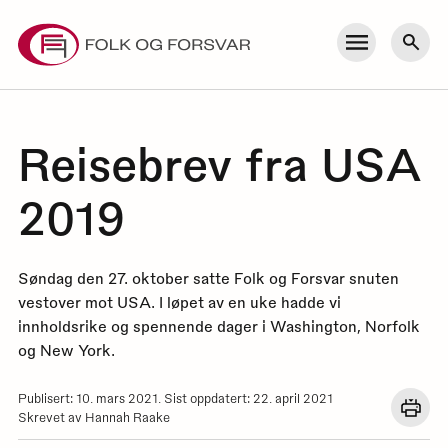
Skip
to
Meny
Søk
content
Reisebrev fra USA
2019
Søndag den 27. oktober satte Folk og Forsvar snuten
vestover mot USA. I løpet av en uke hadde vi
innholdsrike og spennende dager i Washington, Norfolk
og New York.
Publisert: 10. mars 2021. Sist oppdatert: 22. april 2021
Åpn
Skrevet av Hannah Raake
en
dial