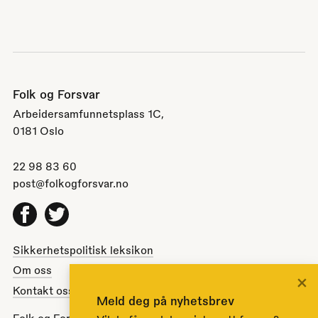
Folk og Forsvar
Arbeidersamfunnetsplass 1C,
0181 Oslo
22 98 83 60
post@folkogforsvar.no
Facebook
Twitter
Sikkerhetspolitisk leksikon
Om oss
×
Kontakt oss
Meld deg på nyhetsbrev
Folk og Forsvar er en partipolitisk nøytral