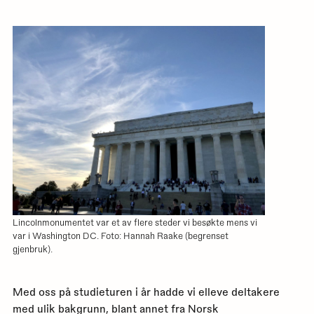
med
utskr
for
denn
siden
Lincolnmonumentet var et av flere steder vi besøkte mens vi
var i Washington DC. Foto: Hannah Raake (begrenset
gjenbruk).
Med oss på studieturen i år hadde vi elleve deltakere
med ulik bakgrunn, blant annet fra Norsk