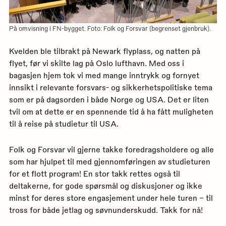
På omvisning i FN-bygget. Foto: Folk og Forsvar (begrenset gjenbruk).
Kvelden ble tilbrakt på Newark flyplass, og natten på
flyet, før vi skilte lag på Oslo lufthavn. Med oss i
bagasjen hjem tok vi med mange inntrykk og fornyet
innsikt i relevante forsvars- og sikkerhetspolitiske tema
som er på dagsorden i både Norge og USA. Det er liten
tvil om at dette er en spennende tid å ha fått muligheten
til å reise på studietur til USA.
Folk og Forsvar vil gjerne takke foredragsholdere og alle
som har hjulpet til med gjennomføringen av studieturen
for et flott program! En stor takk rettes også til
deltakerne, for gode spørsmål og diskusjoner og ikke
minst for deres store engasjement under hele turen – til
tross for både jetlag og søvnunderskudd. Takk for nå!