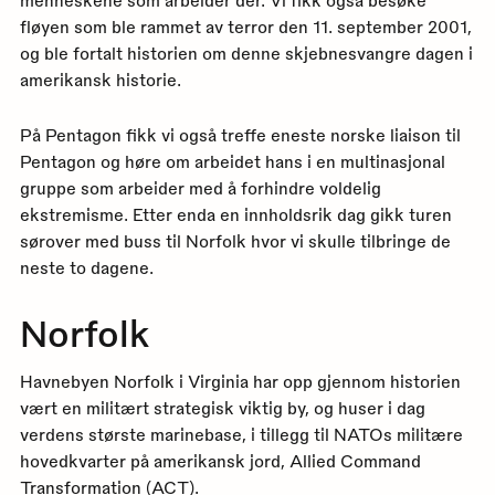
menneskene som arbeider der. Vi fikk også besøke
fløyen som ble rammet av terror den 11. september 2001,
og ble fortalt historien om denne skjebnesvangre dagen i
amerikansk historie.
På Pentagon fikk vi også treffe eneste norske liaison til
Pentagon og høre om arbeidet hans i en multinasjonal
gruppe som arbeider med å forhindre voldelig
ekstremisme. Etter enda en innholdsrik dag gikk turen
sørover med buss til Norfolk hvor vi skulle tilbringe de
neste to dagene.
Norfolk
Havnebyen Norfolk i Virginia har opp gjennom historien
vært en militært strategisk viktig by, og huser i dag
verdens største marinebase, i tillegg til NATOs militære
hovedkvarter på amerikansk jord, Allied Command
Transformation (ACT).