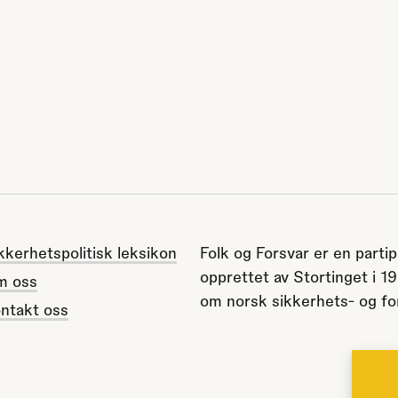
kkerhetspolitisk leksikon
Folk og Forsvar er en partip
opprettet av Stortinget i 1
m oss
om norsk sikkerhets- og for
ntakt oss