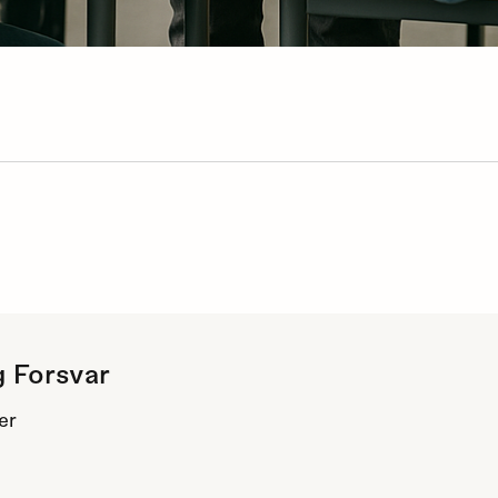
g Forsvar
er