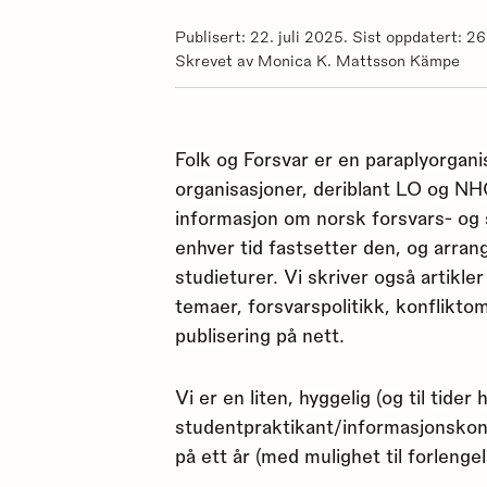
Publisert: 22. juli 2025. Sist oppdatert: 
Skrevet av Monica K. Mattsson Kämpe
Folk og Forsvar er en paraplyorgan
organisasjoner, deriblant LO og NH
informasjon om norsk forsvars- og si
enhver tid fastsetter den, og arran
studieturer. Vi skriver også artikle
temaer, forsvarspolitikk, konflikto
publisering på nett.
Vi er en liten, hyggelig (og til tide
studentpraktikant/informasjonskonsu
på ett år (med mulighet til forlengel