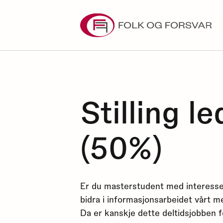
Skip
to
content
Stilling l
(50%)
Er du masterstudent med interesse f
bidra i informasjonsarbeidet vårt m
Da er kanskje dette deltidsjobben f