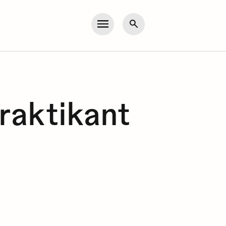
Meny
Søk
praktikant