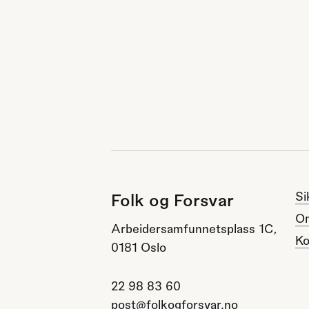
Si
Folk og Forsvar
O
Arbeidersamfunnetsplass 1C,
Ko
0181 Oslo
22 98 83 60
post@folkogforsvar.no