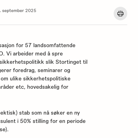
26. september 2025
Åpne
en
dialog
med
utskrif
for
isasjon for 57 landsomfattende
denne
siden.
O. Vi arbeider med å spre
kkerhetspolitikk slik Stortinget til
gerer foredrag, seminarer og
r om ulike sikkerhetspolitiske
mråder etc, hovedsakelig for
r hektisk) stab som nå søker en ny
lent i 50% stilling for en periode
se).