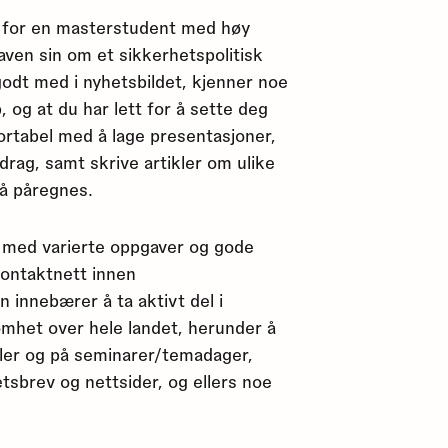
t for en masterstudent med høy
aven sin om et sikkerhetspolitisk
godt med i nyhetsbildet, kjenner noe
p, og at du har lett for å sette deg
rtabel med å lage presentasjoner,
drag, samt skrive artikler om ulike
å påregnes.
jø med varierte oppgaver og gode
kontaktnett innen
en innebærer å ta aktivt del i
mhet over hele landet, herunder å
oler og på seminarer/temadager,
yhetsbrev og nettsider, og ellers noe