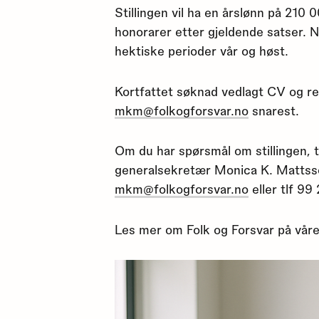
Stillingen vil ha en årslønn på 210 00
honorarer etter gjeldende satser. N
hektiske perioder vår og høst.
Kortfattet søknad vedlagt CV og ref
mkm@folkogforsvar.no
snarest.
Om du har spørsmål om stillingen, 
generalsekretær Monica K. Mattss
mkm@folkogforsvar.no
eller tlf 99
Les mer om Folk og Forsvar på våre