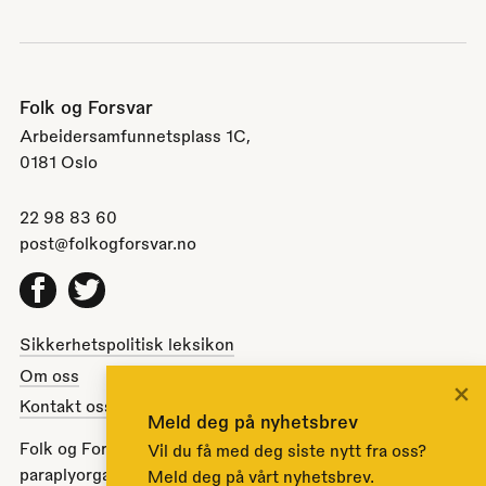
Folk og Forsvar
Arbeidersamfunnetsplass 1C,
0181 Oslo
22 98 83 60
post@folkogforsvar.no
Facebook
Twitter
Sikkerhetspolitisk leksikon
Om oss
×
Kontakt oss
Meld deg på nyhetsbrev
Folk og Forsvar er en partipolitisk nøytral
Vil du få med deg siste nytt fra oss?
paraplyorganisasjon opprettet av Stortinget i 1951 for å
Meld deg på vårt nyhetsbrev.