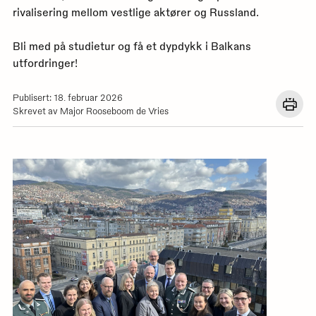
rivalisering mellom vestlige aktører og Russland.
Bli med på studietur og få et dypdykk i Balkans
utfordringer!
Publisert: 18. februar 2026
Åpn
Skrevet av Major Rooseboom de Vries
en
dial
med
utskr
for
denn
siden