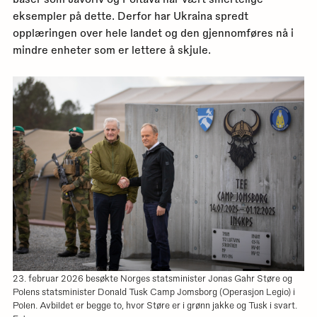
eksempler på dette. Derfor har Ukraina spredt
opplæringen over hele landet og den gjennomføres nå i
mindre enheter som er lettere å skjule.
23. februar 2026 besøkte Norges statsminister Jonas Gahr Støre og
Polens statsminister Donald Tusk Camp Jomsborg (Operasjon Legio) i
Polen. Avbildet er begge to, hvor Støre er i grønn jakke og Tusk i svart.