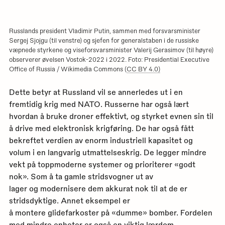
Russlands president Vladimir Putin, sammen med forsvarsminister
Sergej Sjojgu (til venstre) og sjefen for generalstaben i de russiske
væpnede styrkene og viseforsvarsminister Valerij Gerasimov (til høyre)
observerer øvelsen Vostok-2022 i 2022. Foto: Presidential Executive
Office of Russia / Wikimedia Commons (
CC BY 4.0)
Dette betyr at Russland vil se annerledes ut i en
fremtidig krig med NATO. Russerne har også lært
hvordan å bruke droner effektivt, og styrket evnen sin til
å drive med elektronisk krigføring. De har også fått
bekreftet verdien av enorm industriell kapasitet og
volum i en langvarig utmattelseskrig. De legger mindre
vekt på toppmoderne systemer og prioriterer «godt
nok». Som å ta gamle stridsvogner ut av
lager og modernisere dem akkurat nok til at de er
stridsdyktige. Annet eksempel er
å montere glidefarkoster på «dumme» bomber. Fordelen
med mindre enheter er også en viktig lærdom.