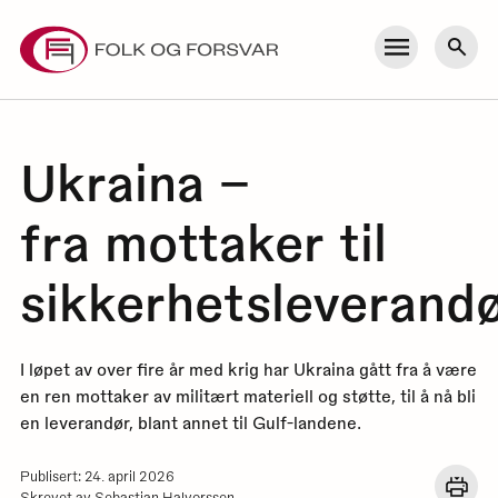
Skip
to
Meny
Søk
content
Ukraina –
fra mottaker til
sikkerhetsleverand
I løpet av over fire år med krig har Ukraina gått fra å være
en ren mottaker av militært materiell og støtte, til å nå bli
en leverandør, blant annet til Gulf-landene.
Publisert: 24. april 2026
Åpn
Skrevet av Sebastian Halvorssen