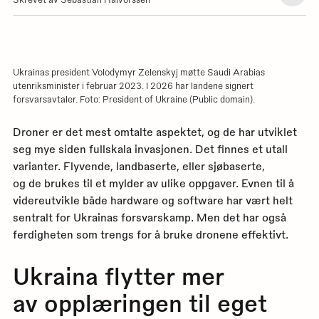
en
dial
med
utskr
for
denn
siden
Ukrainas president Volodymyr Zelenskyj møtte Saudi Arabias
utenriksminister i februar 2023. I 2026 har landene signert
forsvarsavtaler. Foto: President of Ukraine (Public domain).
Droner er det mest omtalte aspektet, og de har utviklet
seg mye siden fullskala invasjonen. Det finnes et utall
varianter. Flyvende, landbaserte, eller sjøbaserte,
og de brukes til et mylder av ulike oppgaver. Evnen til å
videreutvikle både hardware og software har vært helt
sentralt for Ukrainas forsvarskamp. Men det har også
ferdigheten som trengs for å bruke dronene effektivt.
Ukraina flytter mer
av opplæringen til eget