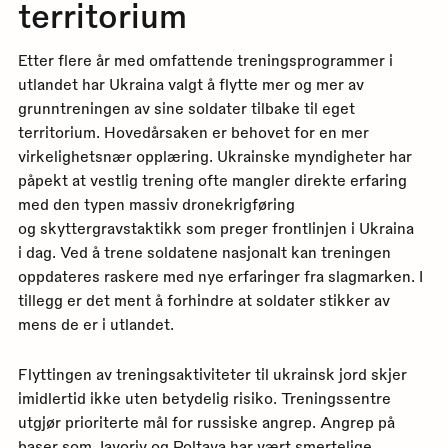
territorium
Etter flere år med omfattende treningsprogrammer i
utlandet har Ukraina valgt å flytte mer og mer av
grunntreningen av sine soldater tilbake til eget
territorium. Hovedårsaken er behovet for en mer
virkelighetsnær opplæring. Ukrainske myndigheter har
påpekt at vestlig trening ofte mangler direkte erfaring
med den typen massiv dronekrigføring
og skyttergravstaktikk som preger frontlinjen i Ukraina
i dag. Ved å trene soldatene nasjonalt kan treningen
oppdateres raskere med nye erfaringer fra slagmarken. I
tillegg er det ment å forhindre at soldater stikker av
mens de er i utlandet.
Flyttingen av treningsaktiviteter til ukrainsk jord skjer
imidlertid ikke uten betydelig risiko. Treningssentre
utgjør prioriterte mål for russiske angrep. Angrep på
baser som Javoriv og Poltava har vært smertelige