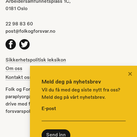
Arbeidersamfunnetsplass 1C,
0181 Oslo
22 98 83 60
post@folkogforsvar.no
Facebook
Twitter
Sikkerhetspolitisk leksikon
Om oss
×
Kontakt oss
Meld deg på nyhetsbrev
Folk og Forsvar er en partipolitisk nøytral
Vil du få med deg siste nytt fra oss?
paraplyorganisasjon opprettet av Stortinget i 1951 for å
Meld deg på vårt nyhetsbrev.
drive med folkeopplysning om norsk sikkerhets- og
E-post
forsvarspolitikk.
Til toppen