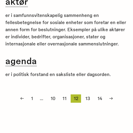
aktør
er i samfunnsvitenskapelig sammenheng en
fellesbetegnelse for sosiale enheter som foretar en eller
annen form for beslutninger. Eksempler på ulike aktører
er individer, bedrifter, organisasjoner, stater og
internasjonale eller overnasjonale sammenslutninger.
agenda
er i politisk forstand en saksliste eller dagsorden.
Sidepaginering
←
1
…
10
11
12
13
14
→