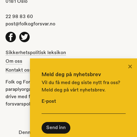
0181 Oslo
22 98 83 60
post@folkogforsvar.no
Facebook
Twitter
Sikkerhetspolitisk leksikon
Om oss
×
Kontakt oss
Meld deg på nyhetsbrev
Folk og Forsvar er en partipolitisk nøytral
Vil du få med deg siste nytt fra oss?
paraplyorganisasjon opprettet av Stortinget i 1951 for å
Meld deg på vårt nyhetsbrev.
drive med folkeopplysning om norsk sikkerhets- og
E-post
forsvarspolitikk.
Til toppen
Denne nettsiden bruker
informasjonskapsler
.