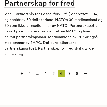
Partnerskap for fred
(eng. Partnership for Peace, fork. PfP) opprettet 1994,
og består av 50 deltakerland. NATOs 30 medlemsland og
20 som ikke er medlemmer av NATO. Partnerskapet er
basert på en bilateral avtale mellom NATO og hvert
enkelt partnerskapsland. Medlemmene av PfP er også
medlemmer av EAPC, Det euro-atlantiske
partnerskapsrådet. Partnerskap for fred skal utvikle
militært og …
Sidepaginering
←
1
…
4
5
6
7
8
→