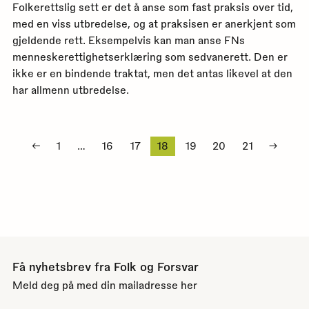
Folkerettslig sett er det å anse som fast praksis over tid,
med en viss utbredelse, og at praksisen er anerkjent som
gjeldende rett. Eksempelvis kan man anse FNs
menneskerettighetserklæring som sedvanerett. Den er
ikke er en bindende traktat, men det antas likevel at den
har allmenn utbredelse.
Sidepaginering
←
1
…
16
17
18
19
20
21
→
Få nyhetsbrev fra Folk og Forsvar
Meld deg på med din mailadresse her