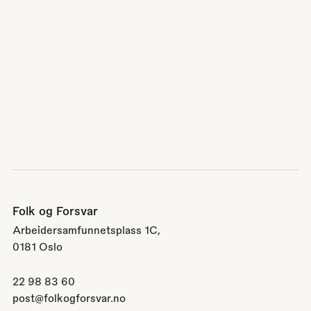
Folk og Forsvar
Arbeidersamfunnetsplass 1C,
0181 Oslo
22 98 83 60
post@folkogforsvar.no