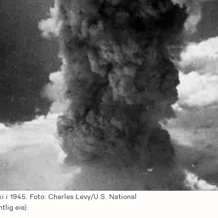
 i 1945. Foto: Charles Levy/U.S. National
lig eie).