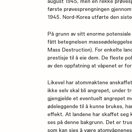
august 1945, men en rekke prøves
første prøvesprengningen gjennom
1945. Nord-Korea utførte den siste
På grunn av sitt enorme potensiale
fått betegnelsen masseødeleggels
Mass Destruction). For enkelte land
prestisje til å eie dem. De fleste po
av den oppfatning at våpenet er for 
Likevel har atommaktene anskaffet
ikke selv skal bli angrepet, under t
gjengjelde et eventuelt angrepet 
ødeleggende til å kunne brukes, ha
effekt. At landene har skaffet seg 
ses på denne bakgrunn. Det er trus
som kan sies å være atomvåpnenes