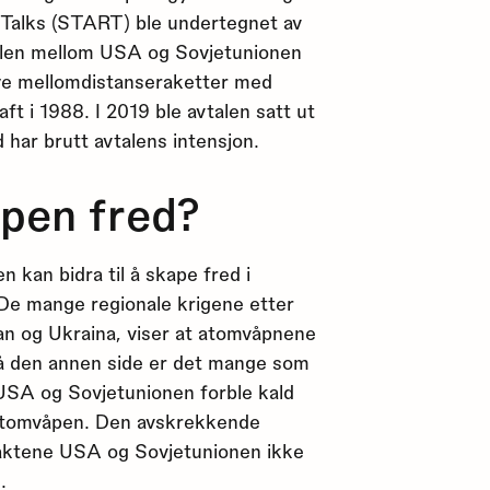
 Talks (START) ble undertegnet av
alen mellom USA og Sovjetunionen
ye mellomdistanseraketter med
ft i 1988. I 2019 ble avtalen satt ut
har brutt avtalens intensjon.
pen fred?
kan bidra til å skape fred i
 De mange regionale krigene etter
tan og Ukraina, viser at atomvåpnene
å den annen side er det mange som
USA og Sovjetunionen forble kald
 atomvåpen. Den avskrekkende
maktene USA og Sovjetunionen ikke
.