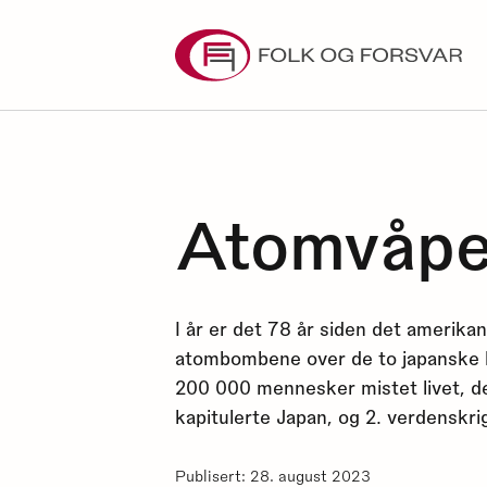
Skip
to
content
Atomvåpen
I år er det 78 år siden det amerika
atombombene over de to japanske 
200 000 mennesker mistet livet, de 
kapitulerte Japan, og 2. verdenskrig
Publisert: 28. august 2023