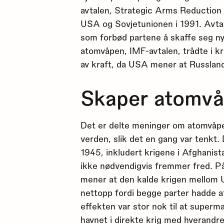
avtalen, Strategic Arms Reduction
USA og Sovjetunionen i 1991. Avt
som forbød partene å skaffe seg n
atomvåpen, IMF-avtalen, trådte i kra
av kraft, da USA mener at Russland 
Skaper atomvå
Det er delte meninger om atomvåpen 
verden, slik det en gang var tenkt.
1945, inkludert krigene i Afghanis
ikke nødvendigvis fremmer fred. P
mener at den kalde krigen mellom 
nettopp fordi begge parter hadde
effekten var stor nok til at super
havnet i direkte krig med hverandre