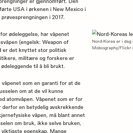
prengninger er gjennomført. Den
førte USA i ørkenen i New Mexico i
 prøvesprengningen i 2017.
 for ødeleggelse, har våpenet
esvåpen (engelsk: Weapon of
Nord-Korea er i dag
Mobiography/Flickr 
 er det knyttet stor politisk
litikere, militære og forskere er
ødeleggende til å bli brukt.
 våpenet som en garanti for at de
russelen om at de vil kunne
med atomvåpen. Våpenet som er for
r derfor en betydelig avskrekkende
kjernefysiske våpen, må blant annet
selen om bruk, ikke selve bruken,
 viktigste egenskap. Mange