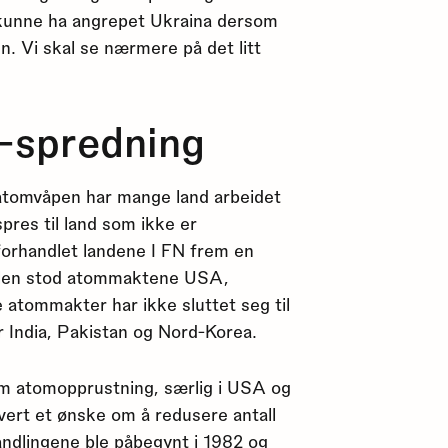
 kunne ha angrepet Ukraina dersom
n. Vi skal se nærmere på det litt
-spredning
e atomvåpen har mange land arbeidet
spres til land som ikke er
forhandlet landene I FN frem en
alen stod atommaktene USA,
 atommakter har ikke sluttet seg til
r India, Pakistan og Nord-Korea.
m atomopprustning, særlig i USA og
vert et ønske om å redusere antall
andlingene ble påbegynt i 1982 og