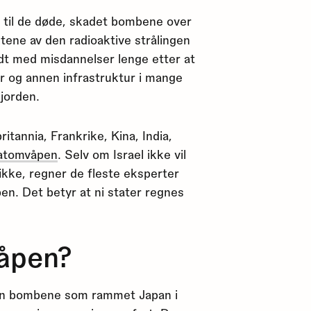
g til de døde, skadet bombene over
ene av den radioaktive strålingen
dt med misdannelser lenge etter at
 og annen infrastruktur i mange
jorden.
itannia, Frankrike, Kina, India,
atomvåpen
. Selv om Israel ikke vil
 ikke, regner de fleste eksperter
en. Det betyr at ni stater regnes
åpen?
den bombene som rammet Japan i