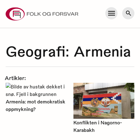
Skip
to
Meny
Søk
content
Geografi:
Armenia
Artikler:
Armenia: mot demokratisk
oppmykning?
Konflikten i Nagorno-
Karabakh