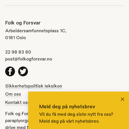
Folk og Forsvar
Arbeidersamfunnetsplass 1C,
0181 Oslo
22 98 83 60
post@folkogforsvar.no
Facebook
Twitter
Sikkerhetspolitisk leksikon
Om oss
×
Kontakt oss
Meld deg på nyhetsbrev
Folk og Forsvar er en partipolitisk nøytral
Vil du få med deg siste nytt fra oss?
paraplyorganisasjon opprettet av Stortinget i 1951 for å
Meld deg på vårt nyhetsbrev.
drive med folkeopplysning om norsk sikkerhets- og