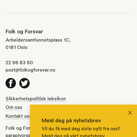
Folk og Forsvar
Arbeidersamfunnetsplass 1C,
0181 Oslo
22 98 83 60
post@folkogforsvar.no
Facebook
Twitter
Sikkerhetspolitisk leksikon
Om oss
×
Kontakt oss
Meld deg på nyhetsbrev
Folk og Forsvar er en partipolitisk nøytral
Vil du få med deg siste nytt fra oss?
paraplyorganisasjon opprettet av Stortinget i 1951 for å
Meld deg på vårt nyhetsbrev.