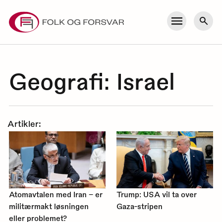
Skip
to
Meny
Søk
content
Geografi:
Israel
Artikler:
Atomavtalen med Iran – er
Trump: USA vil ta over
militærmakt løsningen
Gaza-stripen
eller problemet?