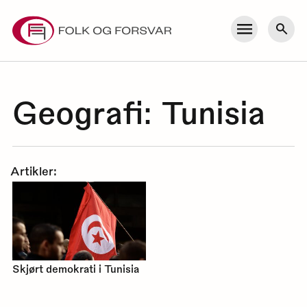
Skip
to
Meny
Søk
content
Geografi:
Tunisia
Artikler:
Skjørt demokrati i Tunisia