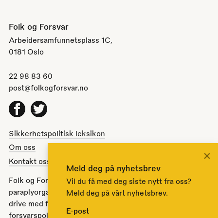
Folk og Forsvar
Arbeidersamfunnetsplass 1C,
0181 Oslo
22 98 83 60
post@folkogforsvar.no
Facebook
Twitter
Sikkerhetspolitisk leksikon
Om oss
×
Kontakt oss
Meld deg på nyhetsbrev
Folk og Forsvar er en partipolitisk nøytral
Vil du få med deg siste nytt fra oss?
paraplyorganisasjon opprettet av Stortinget i 1951 for å
Meld deg på vårt nyhetsbrev.
drive med folkeopplysning om norsk sikkerhets- og
E-post
forsvarspolitikk.