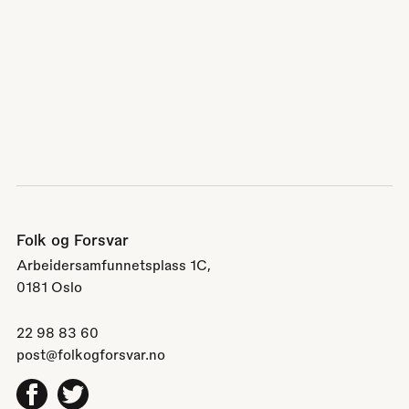
Folk og Forsvar
Arbeidersamfunnetsplass 1C,
0181 Oslo
22 98 83 60
post@folkogforsvar.no
Facebook
Twitter