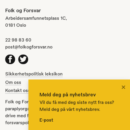
Folk og Forsvar
Arbeidersamfunnetsplass 1C,
0181 Oslo
22 98 83 60
post@folkogforsvar.no
Facebook
Twitter
Sikkerhetspolitisk leksikon
Om oss
×
Kontakt oss
Meld deg på nyhetsbrev
Folk og Forsvar er en partipolitisk nøytral
Vil du få med deg siste nytt fra oss?
paraplyorganisasjon opprettet av Stortinget i 1951 for å
Meld deg på vårt nyhetsbrev.
drive med folkeopplysning om norsk sikkerhets- og
E-post
forsvarspolitikk.