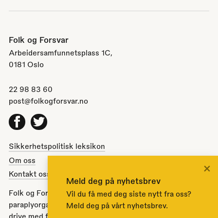
Folk og Forsvar
Arbeidersamfunnetsplass 1C,
0181 Oslo
22 98 83 60
post@folkogforsvar.no
Facebook
Twitter
Sikkerhetspolitisk leksikon
Om oss
×
Kontakt oss
Meld deg på nyhetsbrev
Folk og Forsvar er en partipolitisk nøytral
Vil du få med deg siste nytt fra oss?
paraplyorganisasjon opprettet av Stortinget i 1951 for å
Meld deg på vårt nyhetsbrev.
drive med folkeopplysning om norsk sikkerhets- og