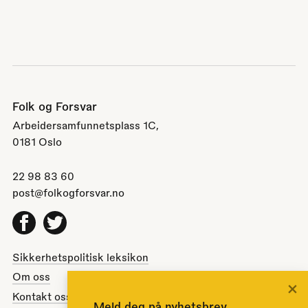
Folk og Forsvar
Arbeidersamfunnetsplass 1C,
0181 Oslo
22 98 83 60
post@folkogforsvar.no
Facebook
Twitter
Sikkerhetspolitisk leksikon
Om oss
×
Kontakt oss
Meld deg på nyhetsbrev