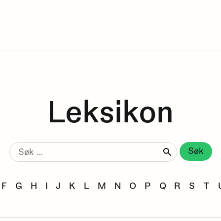
Leksikon
Søk
etter:
F
G
H
I
J
K
L
M
N
O
P
Q
R
S
T