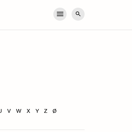
Meny
Søk
U
V
W
X
Y
Z
Ø