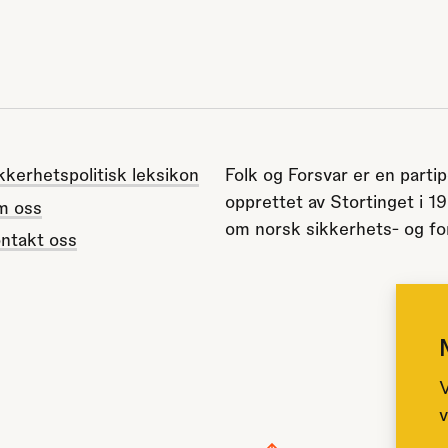
kkerhetspolitisk leksikon
Folk og Forsvar er en partip
opprettet av Stortinget i 1
m oss
om norsk sikkerhets- og for
ntakt oss
V
v