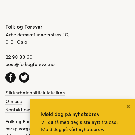
Folk og Forsvar
Arbeidersamfunnetsplass 1C,
0181 Oslo
22 98 83 60
post@folkogforsvar.no
Facebook
Twitter
Sikkerhetspolitisk leksikon
Om oss
×
Kontakt oss
Meld deg på nyhetsbrev
Folk og Forsvar er en partipolitisk nøytral
Vil du få med deg siste nytt fra oss?
paraplyorganisasjon opprettet av Stortinget i 1951 for å
Meld deg på vårt nyhetsbrev.