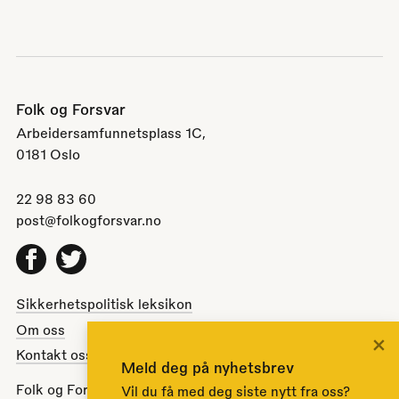
Folk og Forsvar
Arbeidersamfunnetsplass 1C,
0181 Oslo
22 98 83 60
post@folkogforsvar.no
Facebook
Twitter
Sikkerhetspolitisk leksikon
Om oss
×
Kontakt oss
Meld deg på nyhetsbrev
Folk og Forsvar er en partipolitisk nøytral
Vil du få med deg siste nytt fra oss?