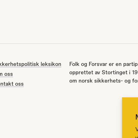
kkerhetspolitisk leksikon
Folk og Forsvar er en partip
opprettet av Stortinget i 1
m oss
om norsk sikkerhets- og for
ntakt oss
V
v