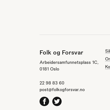
Si
Folk og Forsvar
O
Arbeidersamfunnetsplass 1C,
Ko
0181 Oslo
22 98 83 60
post@folkogforsvar.no
Facebook
Twitter