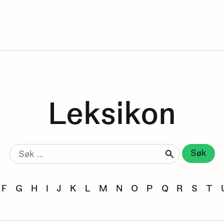
Leksikon
Søk
etter:
F
G
H
I
J
K
L
M
N
O
P
Q
R
S
T