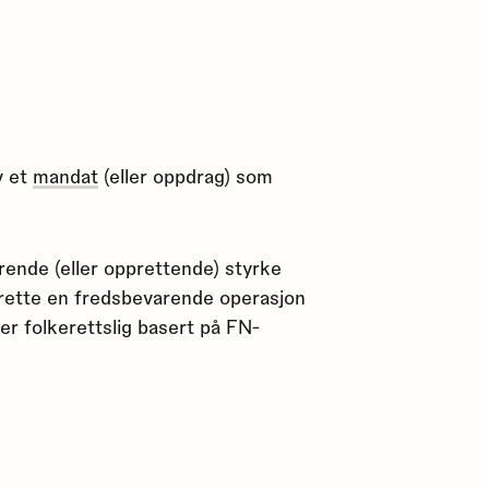
v et
mandat
(eller oppdrag) som
ende (eller opprettende) styrke
prette en fredsbevarende operasjon
er folkerettslig basert på FN-