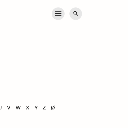
Meny
Søk
U
V
W
X
Y
Z
Ø