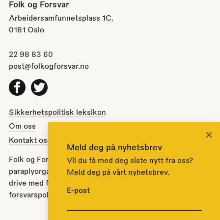
Folk og Forsvar
Arbeidersamfunnetsplass 1C,
0181 Oslo
22 98 83 60
post@folkogforsvar.no
Facebook
Twitter
Sikkerhetspolitisk leksikon
Om oss
×
Kontakt oss
Meld deg på nyhetsbrev
Folk og Forsvar er en partipolitisk nøytral
Vil du få med deg siste nytt fra oss?
paraplyorganisasjon opprettet av Stortinget i 1951 for å
Meld deg på vårt nyhetsbrev.
drive med folkeopplysning om norsk sikkerhets- og
E-post
forsvarspolitikk.