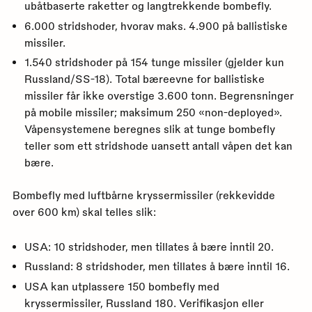
ubåtbaserte raketter og langtrekkende bombefly.
6.000 stridshoder, hvorav maks. 4.900 på ballistiske
missiler.
1.540 stridshoder på 154 tunge missiler (gjelder kun
Russland/SS-18). Total bæreevne for ballistiske
missiler får ikke overstige 3.600 tonn. Begrensninger
på mobile missiler; maksimum 250 «non-deployed».
Våpensystemene beregnes slik at tunge bombefly
teller som ett stridshode uansett antall våpen det kan
bære.
Bombefly med luftbårne kryssermissiler (rekkevidde
over 600 km) skal telles slik:
USA: 10 stridshoder, men tillates å bære inntil 20.
Russland: 8 stridshoder, men tillates å bære inntil 16.
USA kan utplassere 150 bombefly med
kryssermissiler, Russland 180. Verifikasjon eller