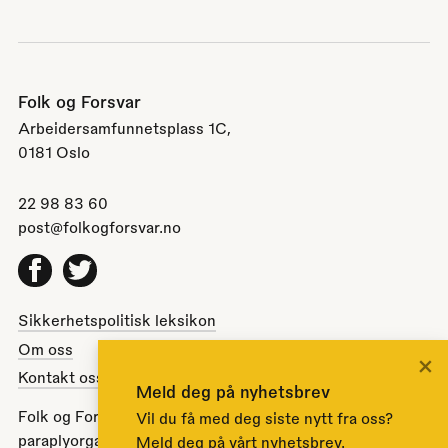
Folk og Forsvar
Arbeidersamfunnetsplass 1C,
0181 Oslo
22 98 83 60
post@folkogforsvar.no
Facebook
Twitter
Sikkerhetspolitisk leksikon
Om oss
×
Kontakt oss
Meld deg på nyhetsbrev
Folk og Forsvar er en partipolitisk nøytral
Vil du få med deg siste nytt fra oss?
paraplyorganisasjon opprettet av Stortinget i 1951 for å
Meld deg på vårt nyhetsbrev.