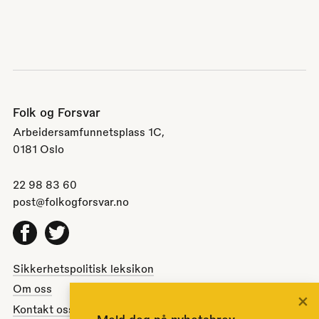
Folk og Forsvar
Arbeidersamfunnetsplass 1C,
0181 Oslo
22 98 83 60
post@folkogforsvar.no
Facebook
Twitter
Sikkerhetspolitisk leksikon
Om oss
×
Kontakt oss
Meld deg på nyhetsbrev