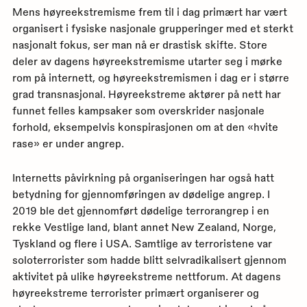
Mens høyreekstremisme frem til i dag primært har vært
organisert i fysiske nasjonale grupperinger med et sterkt
nasjonalt fokus, ser man nå er drastisk skifte. Store
deler av dagens høyreekstremisme utarter seg i mørke
rom på internett, og høyreekstremismen i dag er i større
grad transnasjonal. Høyreekstreme aktører på nett har
funnet felles kampsaker som overskrider nasjonale
forhold, eksempelvis konspirasjonen om at den «hvite
rase» er under angrep.
Internetts påvirkning på organiseringen har også hatt
betydning for gjennomføringen av dødelige angrep. I
2019 ble det gjennomført dødelige terrorangrep i en
rekke Vestlige land, blant annet New Zealand, Norge,
Tyskland og flere i USA. Samtlige av terroristene var
soloterrorister som hadde blitt selvradikalisert gjennom
aktivitet på ulike høyreekstreme nettforum. At dagens
høyreekstreme terrorister primært organiserer og