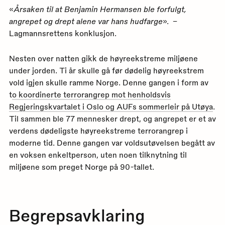
«
Årsaken til at Benjamin Hermansen ble forfulgt,
angrepet og drept alene var hans hudfarge
». –
Lagmannsrettens konklusjon.
Nesten over natten gikk de høyreekstreme miljøene
under jorden. Ti år skulle gå før dødelig høyreekstrem
vold igjen skulle ramme Norge. Denne gangen i form av
t
o koordinerte terrorangrep mot henholdsvis
Regjeringskvartalet i Oslo og AUFs sommerleir på Utøya
.
Til sammen ble 77 mennesker drept, og angrepet er et av
verdens dødeligste høyreekstreme terrorangrep i
moderne tid. Denne gangen var voldsutøvelsen begått av
en voksen enkeltperson, uten noen tilknytning til
miljøene som preget Norge på 90-tallet.
Begrepsavklaring