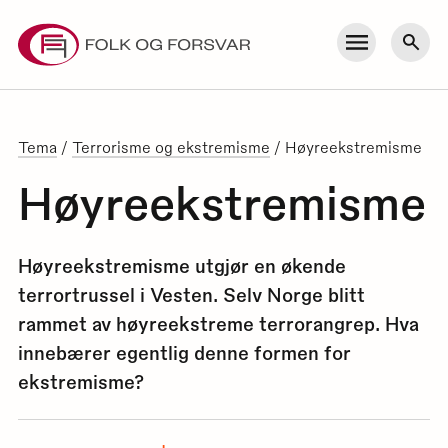
Skip
to
Meny
Søk
content
Tema
/
Terrorisme og ekstremisme
/
Høyreekstremisme
Høyreekstremisme
Høyreekstremisme utgjør en økende
terrortrussel i Vesten. Selv Norge blitt
rammet av høyreekstreme terrorangrep. Hva
innebærer egentlig denne formen for
ekstremisme?