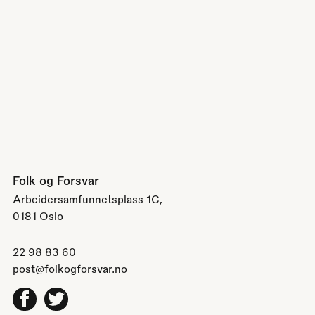
Folk og Forsvar
Arbeidersamfunnetsplass 1C,
0181 Oslo
22 98 83 60
post@folkogforsvar.no
Facebook
Twitter