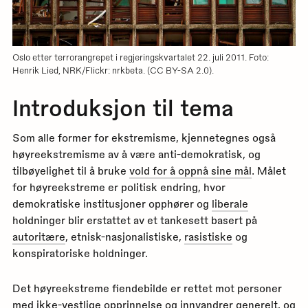
Oslo etter terrorangrepet i regjeringskvartalet 22. juli 2011. Foto:
Henrik Lied, NRK/Flickr: nrkbeta. (CC BY-SA 2.0).
Introduksjon til tema
Som alle former for ekstremisme, kjennetegnes også
høyreekstremisme av å være anti-demokratisk, og
tilbøyelighet til å bruke
vold for å oppnå sine mål
. Målet
for høyreekstreme er politisk endring, hvor
demokratiske institusjoner opphører og
liberale
holdninger blir erstattet av et tankesett basert på
autoritære
, etnisk-nasjonalistiske,
rasistiske
og
konspiratoriske holdninger.
Det høyreekstreme fiendebilde er rettet mot personer
med ikke-vestlige opprinnelse og innvandrer generelt, og