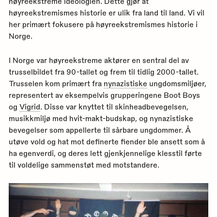
høyreekstreme ideologien. Dette gjør at
høyreekstremismes historie er ulik fra land til land. Vi vil
her primært fokusere på høyreekstremismes historie i
Norge.
I Norge var høyreekstreme aktører en sentral del av
trusselbildet fra 90-tallet og frem til tidlig 2000-tallet.
Trusselen kom primært fra
nynazistiske
ungdomsmiljøer,
representert av eksempelvis grupperingene Boot Boys
og
Vigrid
. Disse var knyttet til skinheadbevegelsen,
musikkmiljø med hvit-makt-budskap, og nynazistiske
bevegelser som appellerte til sårbare ungdommer. Å
utøve vold og hat mot definerte fiender ble ansett som å
ha egenverdi, og deres lett gjenkjennelige klesstil førte
til voldelige sammenstøt med motstandere.