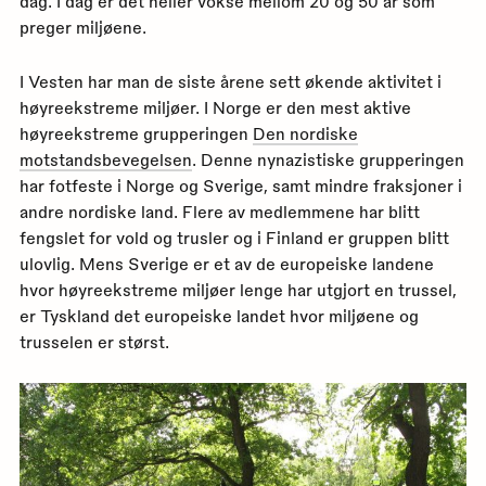
dag. I dag er det heller vokse mellom 20 og 50 år som
preger miljøene.
I Vesten har man de siste årene sett økende aktivitet i
høyreekstreme miljøer. I Norge er den mest aktive
høyreekstreme grupperingen
Den nordiske
motstandsbevegelsen
. Denne nynazistiske grupperingen
har fotfeste i Norge og Sverige, samt mindre fraksjoner i
andre nordiske land. Flere av medlemmene har blitt
fengslet for vold og trusler og i Finland er gruppen blitt
ulovlig. Mens Sverige er et av de europeiske landene
hvor høyreekstreme miljøer lenge har utgjort en trussel,
er Tyskland det europeiske landet hvor miljøene og
trusselen er størst.