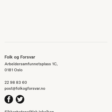
Folk og Forsvar
Arbeidersamfunnetsplass 1C,
0181 Oslo
22 98 83 60
post@folkogforsvar.no
Facebook
Twitter
Sikkerhetspolitisk leksikon