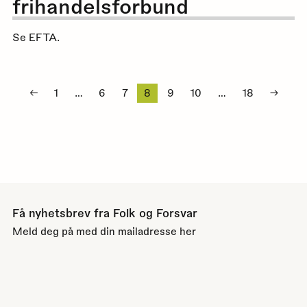
frihandelsforbund
Se EFTA.
Sidepaginering
←
1
…
6
7
8
9
10
…
18
→
Få nyhetsbrev fra Folk og Forsvar
Meld deg på med din mailadresse her