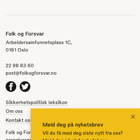
Folk og Forsvar
Arbeidersamfunnetsplass 1C,
0181 Oslo
22 98 83 60
post@folkogforsvar.no
Facebook
Twitter
Sikkerhetspolitisk leksikon
Om oss
×
Kontakt oss
Meld deg på nyhetsbrev
Folk og Forsvar er en partipolitisk nøytral
Vil du få med deg siste nytt fra oss?
paraplyorganisasjon opprettet av Stortinget i 1951 for å