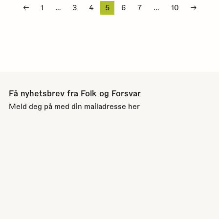
Sidepaginering
←
1
…
3
4
5
6
7
…
10
→
Få nyhetsbrev fra Folk og Forsvar
Meld deg på med din mailadresse her