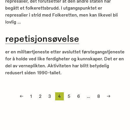
represalier, det forutsetter at den andre staten har
begått et folkerettsbrudd. I utgangspunktet er
represalier i strid med Folkeretten, men kan likevel bli
lovlig …
repetisjonsøvelse
er en militærtjeneste etter avsluttet førstegangstjeneste
for å holde ved like ferdigheter og kunnskaper. Det er en
del av verneplikten. Aktiviteten har blitt betydelig
redusert siden 1990-tallet.
Sidepaginering
←
1
2
3
4
5
6
…
8
→