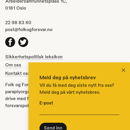
Arbeidersamfunnetsplass 1C,
0181 Oslo
22 98 83 60
post@folkogforsvar.no
Facebook
Twitter
Sikkerhetspolitisk leksikon
Om oss
×
Kontakt oss
Meld deg på nyhetsbrev
Folk og Forsvar er en partipolitisk nøytral
Vil du få med deg siste nytt fra oss?
paraplyorganisasjon opprettet av Stortinget i 1951 for å
Meld deg på vårt nyhetsbrev.
drive med folkeopplysning om norsk sikkerhets- og
E-post
forsvarspolitikk.
Til toppen