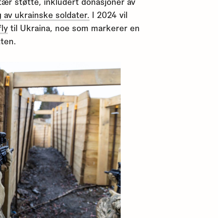
litær støtte, inkludert donasjoner av
 av ukrainske soldater.
I 2024 vil
fly
til Ukraina, noe som markerer en
tten.