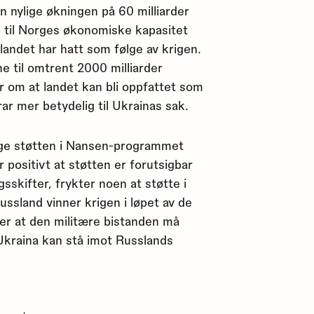
 nylige økningen på 60 milliarder
ld til Norges økonomiske kapasitet
landet har hatt som følge av krigen.
e til omtrent 2000 milliarder
er om at landet kan bli oppfattet som
rar mer betydelig til Ukrainas sak.
tige støtten i Nansen-programmet
positivt at støtten er forutsigbar
sskifter, frykter noen at støtte i
ssland vinner krigen i løpet av de
r at den militære bistanden må
t Ukraina kan stå imot Russlands