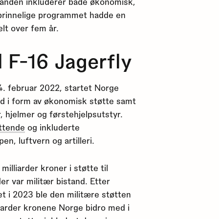
standen inkluderer både økonomisk,
pprinnelige programmet hadde en
lt over fem år.
l F-16
Jagerfly
24. februar 2022, startet Norge
nd i form av økonomisk støtte samt
 hjelmer og førstehjelpsutstyr.
ttende
og inkluderte
, luftvern og artilleri.
illiarder kroner i støtte til
er var militær bistand. Etter
 i 2023 ble den militære støtten
liarder kronene Norge bidro med i