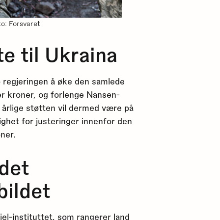
to: Forsvaret
e til Ukraina
 regjeringen å øke den samlede
er kroner, og forlenge Nansen-
 årlige støtten vil dermed være på
ighet for justeringer innenfor den
ner.
 det
bildet
iel-instituttet
, som rangerer land