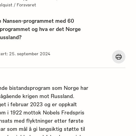
lquist / Forsvaret
kte Nansen-programmet med 60
n-programmet og hva er det Norge
Russland?
tert: 25. september 2024
Åpne
en
dialog
med
utskrif
for
nde bistandsprogram som Norge har
denne
siden.
 pågående krigen mot Russland.
et i februar 2023 og er oppkalt
som i 1922 mottok Nobels Fredspris
nsats med flyktninger etter første
 som mål å gi langsiktig støtte til