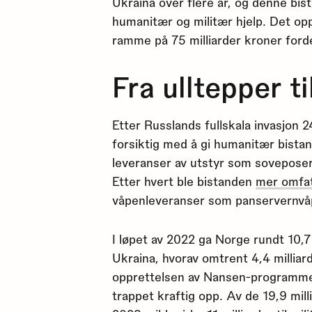
Ukraina over flere år, og denne bi
humanitær og militær hjelp. Det o
ramme på 75 milliarder kroner forde
Fra ulltepper ti
Etter Russlands fullskala invasjon 
forsiktig med å gi humanitær bista
leveranser av utstyr som soveposer,
Etter hvert ble bistanden
mer omfa
våpenleveranser som panservernvåpen
I løpet av 2022 ga Norge rundt 10,7 m
Ukraina, hvorav omtrent 4,4 milliard
opprettelsen av Nansen-programmet
trappet kraftig opp. Av de 19,9 mil