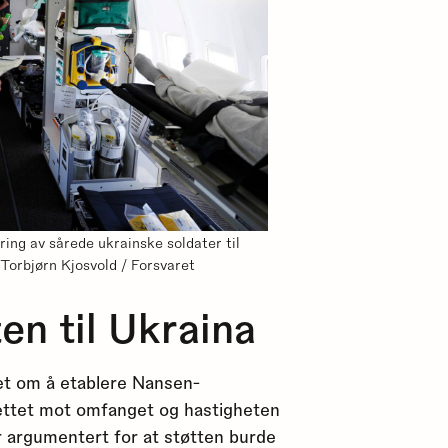
ing av sårede ukrainske soldater til
Torbjørn Kjosvold / Forsvaret
ten til Ukraina
het om å etablere Nansen-
rettet mot omfanget og hastigheten
r argumentert for at støtten burde