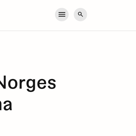
Meny
Søk
 Norges
na