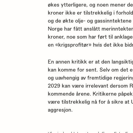
økes ytterligere, og noen mener den
kroner ikke er tilstrekkelig i forho
og de økte olje- og gassinntektene 
Norge har fått anslått merinntekten
kroner, noe som har ført til anklag
en «krigsprofitør» hvis det ikke bid
En annen kritikk er at den langsik
kan komme for sent. Selv om det er 
og uavhengig av fremtidige regjering
2029 kan være irrelevant dersom Ru
kommende årene. Kritikerne påpeke
være tilstrekkelig nå for å sikre a
aggresjon.