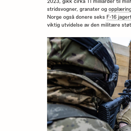
2023, gikk cirka 11 milliarder til mi
stridsvogner, granater og
opplæring
Norge også donere seks
F-16 jager
viktig utvidelse av den militære stø