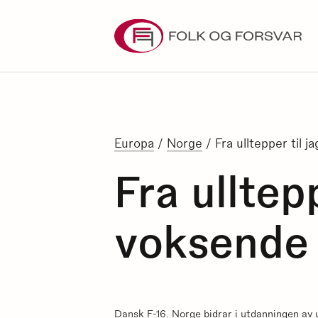
Skip
to
content
Europa
/
Norge
/
Fra ulltepper til 
Fra ulltep
voksende 
Dansk F-16. Norge bidrar i utdanningen av