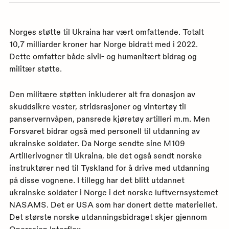
dial
med
utskr
for
Norges støtte til Ukraina har vært omfattende. Totalt
denn
siden
10,7 milliarder kroner har Norge bidratt med i 2022.
Dette omfatter både sivil- og humanitært bidrag og
militær støtte.
Den militære støtten inkluderer alt fra donasjon av
skuddsikre vester, stridsrasjoner og vintertøy til
panservernvåpen, pansrede kjøretøy artilleri m.m. Men
Forsvaret bidrar også med personell til utdanning av
ukrainske soldater. Da Norge sendte sine M109
Artillerivogner til Ukraina, ble det også sendt norske
instruktører ned til Tyskland for å drive med utdanning
på disse vognene. I tillegg har det blitt utdannet
ukrainske soldater i Norge i det norske luftvernsystemet
NASAMS. Det er USA som har donert dette materiellet.
Det største norske utdanningsbidraget skjer gjennom