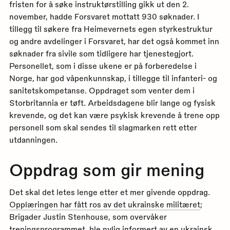
fristen for å søke instruktørstilling gikk ut den 2.
november, hadde Forsvaret mottatt 930 søknader. I
tillegg til søkere fra Heimevernets egen styrkestruktur
og andre avdelinger i Forsvaret, har det også kommet inn
søknader fra sivile som tidligere har tjenestegjort.
Personellet, som i disse ukene er på forberedelse i
Norge, har god våpenkunnskap, i tillegge til infanteri- og
sanitetskompetanse. Oppdraget som venter dem i
Storbritannia er tøft. Arbeidsdagene blir lange og fysisk
krevende, og det kan være psykisk krevende å trene opp
personell som skal sendes til slagmarken rett etter
utdanningen.
Oppdrag som gir mening
Det skal det letes lenge etter et mer givende oppdrag.
Opplæringen har fått ros av det ukrainske militæret
;
Brigader Justin Stenhouse, som overvåker
treningsprogrammet, ble nylig informert av en ukrainsk