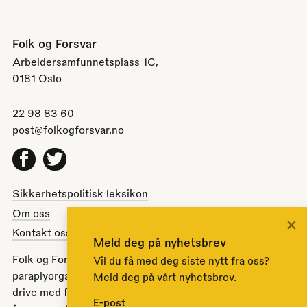
Folk og Forsvar
Arbeidersamfunnetsplass 1C,
0181 Oslo
22 98 83 60
post@folkogforsvar.no
Facebook
Twitter
Sikkerhetspolitisk leksikon
Om oss
×
Kontakt oss
Meld deg på nyhetsbrev
Folk og Forsvar er en partipolitisk nøytral
Vil du få med deg siste nytt fra oss?
paraplyorganisasjon opprettet av Stortinget i 1951 for å
Meld deg på vårt nyhetsbrev.
drive med folkeopplysning om norsk sikkerhets- og
E-post