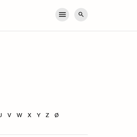
Meny
Søk
U
V
W
X
Y
Z
Ø