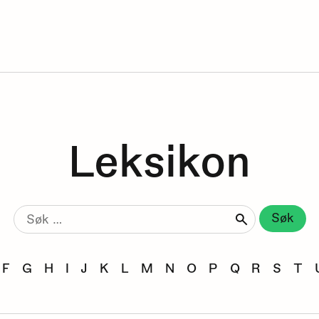
Leksikon
Søk
etter:
F
G
H
I
J
K
L
M
N
O
P
Q
R
S
T