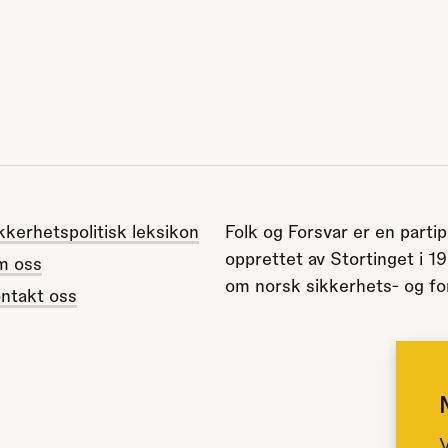
kkerhetspolitisk leksikon
Folk og Forsvar er en partip
opprettet av Stortinget i 1
m oss
om norsk sikkerhets- og for
ntakt oss
V