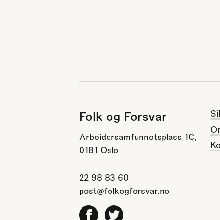
Si
Folk og Forsvar
O
Arbeidersamfunnetsplass 1C,
Ko
0181 Oslo
22 98 83 60
post@folkogforsvar.no
Facebook
Twitter