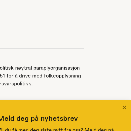
olitisk nøytral paraplyorganisasjon
951 for å drive med folkeopplysning
svarspolitikk.
×
Meld deg på nyhetsbrev
il du få med deg siste nytt fra oss? Meld deg på