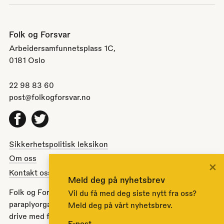
Folk og Forsvar
Arbeidersamfunnetsplass 1C,
0181 Oslo
22 98 83 60
post@folkogforsvar.no
Facebook
Twitter
Sikkerhetspolitisk leksikon
Om oss
×
Kontakt oss
Meld deg på nyhetsbrev
Folk og Forsvar er en partipolitisk nøytral
Vil du få med deg siste nytt fra oss?
paraplyorganisasjon opprettet av Stortinget i 1951 for å
Meld deg på vårt nyhetsbrev.
drive med folkeopplysning om norsk sikkerhets- og
E-post