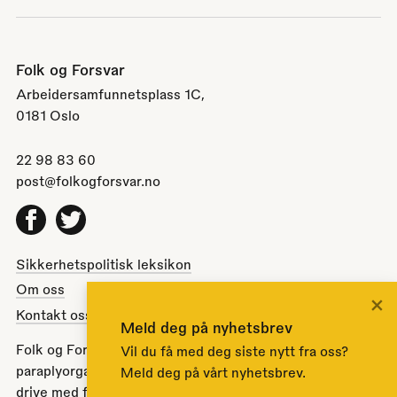
Folk og Forsvar
Arbeidersamfunnetsplass 1C,
0181 Oslo
22 98 83 60
post@folkogforsvar.no
Facebook
Twitter
Sikkerhetspolitisk leksikon
Om oss
×
Kontakt oss
Meld deg på nyhetsbrev
Folk og Forsvar er en partipolitisk nøytral
Vil du få med deg siste nytt fra oss?
paraplyorganisasjon opprettet av Stortinget i 1951 for å
Meld deg på vårt nyhetsbrev.
drive med folkeopplysning om norsk sikkerhets- og