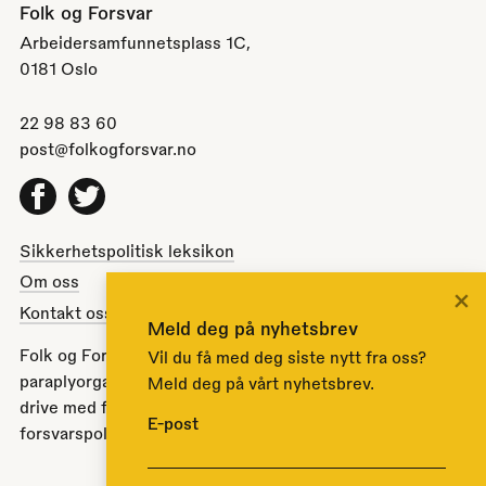
Folk og Forsvar
Arbeidersamfunnetsplass 1C,
0181 Oslo
22 98 83 60
post@folkogforsvar.no
Facebook
Twitter
Sikkerhetspolitisk leksikon
Om oss
×
Kontakt oss
Meld deg på nyhetsbrev
Folk og Forsvar er en partipolitisk nøytral
Vil du få med deg siste nytt fra oss?
paraplyorganisasjon opprettet av Stortinget i 1951 for å
Meld deg på vårt nyhetsbrev.
drive med folkeopplysning om norsk sikkerhets- og
E-post
forsvarspolitikk.