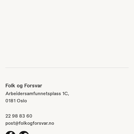
Folk og Forsvar
Arbeidersamfunnetsplass 1C,
0181 Oslo
22 98 83 60
post@folkogforsvar.no