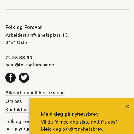
Folk og Forsvar
Arbeidersamfunnetsplass 1C,
0181 Oslo
22 98 83 60
post@folkogforsvar.no
Facebook
Twitter
Sikkerhetspolitisk leksikon
Om oss
×
Kontakt oss
Meld deg på nyhetsbrev
Folk og Forsvar er en partipolitisk nøytral
Vil du få med deg siste nytt fra oss?
paraplyorganisasjon opprettet av Stortinget i 1951 for å
Meld deg på vårt nyhetsbrev.