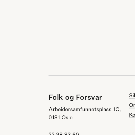
Si
Folk og Forsvar
O
Arbeidersamfunnetsplass 1C,
Ko
0181 Oslo
22 98 83 60