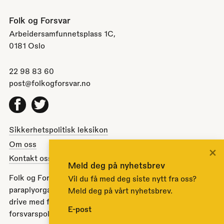
Folk og Forsvar
Arbeidersamfunnetsplass 1C,
0181 Oslo
22 98 83 60
post@folkogforsvar.no
Facebook
Twitter
Sikkerhetspolitisk leksikon
Om oss
×
Kontakt oss
Meld deg på nyhetsbrev
Folk og Forsvar er en partipolitisk nøytral
Vil du få med deg siste nytt fra oss?
paraplyorganisasjon opprettet av Stortinget i 1951 for å
Meld deg på vårt nyhetsbrev.
drive med folkeopplysning om norsk sikkerhets- og
E-post
forsvarspolitikk.