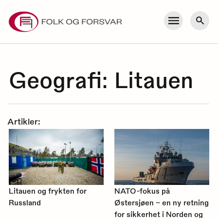
Skip
to
Meny
Søk
content
Geografi:
Litauen
Artikler:
Litauen og frykten for
NATO-fokus på
Russland
Østersjøen – en ny retning
for sikkerhet i Norden og