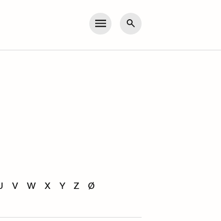
Meny
Søk
U
V
W
X
Y
Z
Ø