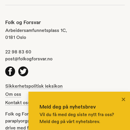
Folk og Forsvar
Arbeidersamfunnetsplass 1C,
0181 Oslo
22 98 83 60
post@folkogforsvar.no
Facebook
Twitter
Sikkerhetspolitisk leksikon
Om oss
×
Kontakt oss
Meld deg på nyhetsbrev
Folk og Forsvar er en partipolitisk nøytral
Vil du få med deg siste nytt fra oss?
paraplyorganisasjon opprettet av Stortinget i 1951 for å
Meld deg på vårt nyhetsbrev.
drive med folkeopplysning om norsk sikkerhets- og